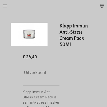
Ga
direct
naar
de
Klapp Immun
hoofdinhoud
Anti-Stress
Cream Pack
50ML
€ 26,40
Uitverkocht
Klapp Immun
Anti-
Stress Cream Pack is
een anti-stress masker