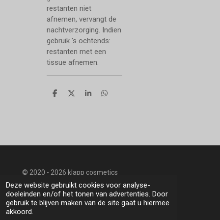
restanten niet
afnemen, vervangt de
nachtverzorging. Indien
gebruik 's ochtends:
restanten met een
tissue afnemen.
D
D
S
D
e
e
h
e
l
e
a
l
e
l
r
e
n
e
n
© 2020 - 2026 klapp cosmetics
Powered by
JouwWeb
Deze website gebruikt cookies voor analyse-
doeleinden en/of het tonen van advertenties. Door
gebruik te blijven maken van de site gaat u hiermee
akkoord.