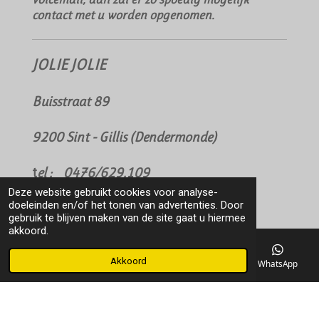
contact met u worden opgenomen.
JOLIE JOLIE
Buisstraat 89
9200 Sint - Gillis (Dendermonde)
t
el : 0476/629.109
Deze website gebruikt cookies voor analyse-
doeleinden en/of het tonen van advertenties. Door
E-mail: jolien.neerinckx88@gmail.com
gebruik te blijven maken van de site gaat u hiermee
akkoord.
Akkoord
E-mailadres
Telefoonnummer
Kaart
WhatsApp
© 2020 - 2026 klapp cosmetics