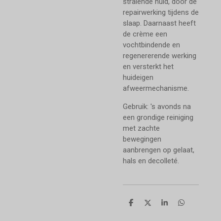
stralende huid, door de
repairwerking tijdens de
slaap. Daarnaast heeft
de crème een
vochtbindende en
regenererende werking
en versterkt het
huideigen
afweermechanisme.
Gebruik: 's avonds na
een grondige reiniging
met zachte
bewegingen
aanbrengen op gelaat,
hals en decolleté.
D
D
S
D
e
e
h
e
l
e
a
l