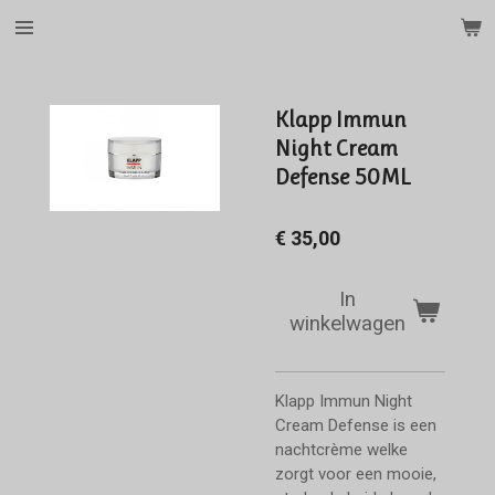
Ga
direct
naar
de
Klapp Immun
hoofdinhoud
Night Cream
Defense 50ML
€ 35,00
In
winkelwagen
Klapp Immun
Night
Cream Defense is een
nachtcrème welke
zorgt voor een mooie,