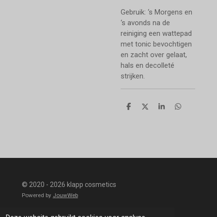
Gebruik: ‘s Morgens en
‘s avonds na de
reiniging een wattepad
met tonic bevochtigen
en zacht over gelaat,
hals en decolleté
strijken.
D
D
S
D
e
e
h
e
l
e
a
l
e
l
r
e
n
e
n
© 2020 - 2026 klapp cosmetics
Powered by
JouwWeb