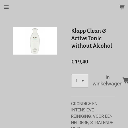
Ga
direct
naar
de
Klapp Clean &
hoofdinhoud
Active Tonic
without Alcohol
€ 19,40
In
winkelwagen
GRONDIGE EN
INTENSIEVE
REINIGING, VOOR EEN
HELDERE, STRALENDE