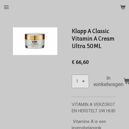
Ga
direct
naar
de
Klapp A Classic
hoofdinhoud
Vitamin A Cream
Ultra 50ML
€ 66,60
In
winkelwagen
VITAMIN A VERZORGT
EN HERSTELT UW HUID
Vitamine A is een
levensbelangrijk