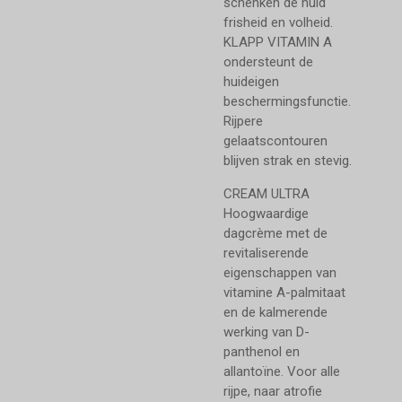
schenken de huid
frisheid en volheid.
KLAPP VITAMIN A
ondersteunt de
huideigen
beschermingsfunctie.
Rijpere
gelaatscontouren
blijven strak en stevig.
CREAM ULTRA
Hoogwaardige
dagcrème met de
revitaliserende
eigenschappen van
vitamine A-palmitaat
en de kalmerende
werking van D-
panthenol en
allantoïne. Voor alle
rijpe, naar atrofie