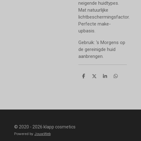
neigende huidtypes.
Mat natuurlijke
lichtbeschermingsfactor.
Perfecte make-
upbasis.
Gebruik: ‘s Morgens op
de gereinigde huid
aanbrengen.
D
D
S
D
e
e
h
e
l
e
a
l
e
l
r
e
n
e
n
© 2020 - 2026 klapp cosmetics
Powered by
JouwWeb