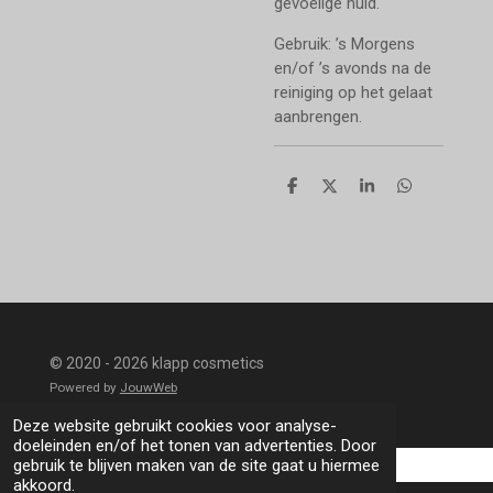
gevoelige huid.
Gebruik: ’s Morgens
en/of ’s avonds na de
reiniging op het gelaat
aanbrengen.
D
D
S
D
e
e
h
e
l
e
a
l
e
l
r
e
n
e
n
© 2020 - 2026 klapp cosmetics
Powered by
JouwWeb
Deze website gebruikt cookies voor analyse-
doeleinden en/of het tonen van advertenties. Door
gebruik te blijven maken van de site gaat u hiermee
akkoord.