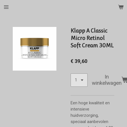
Ga
direct
naar
de
Klapp A Classic
hoofdinhoud
Micro Retinol
Soft Cream 30ML
€ 39,60
In
winkelwagen
Een hoge kwaliteit en
intensieve
huidverzorging,
speciaal aanbevolen