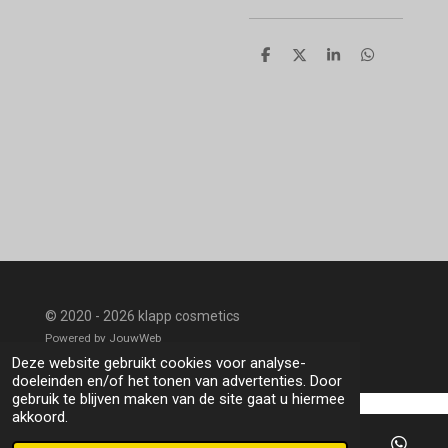
D
D
S
D
e
e
h
e
l
e
a
l
e
l
r
e
n
e
n
© 2020 - 2026 klapp cosmetics
Powered by
JouwWeb
Deze website gebruikt cookies voor analyse-
doeleinden en/of het tonen van advertenties. Door
gebruik te blijven maken van de site gaat u hiermee
akkoord.